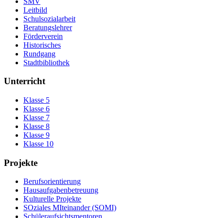
SMV
Leitbild
Schulsozialarbeit
Beratungslehrer
Förderverein
Historisches
Rundgang
Stadtbibliothek
Unterricht
Klasse 5
Klasse 6
Klasse 7
Klasse 8
Klasse 9
Klasse 10
Projekte
Berufsorientierung
Hausaufgabenbetreuung
Kulturelle Projekte
SOziales MIteinander (SOMI)
Schüleraufsichtsmentoren