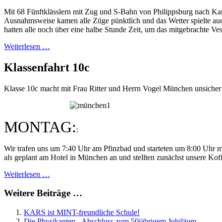
Mit 68 Fünftklässlern mit Zug und S-Bahn von Philippsburg nach Karl
Ausnahmsweise kamen alle Züge pünktlich und das Wetter spielte auc
hatten alle noch über eine halbe Stunde Zeit, um das mitgebrachte V
Weiterlesen …
Klassenfahrt 10c
Klasse 10c macht mit Frau Ritter und Herrn Vogel München unsicher
MONTAG:
:
Wir trafen uns um 7:40 Uhr am Pfinzbad und starteten um 8:00 Uhr m
als geplant am Hotel in München an und stellten zunächst unsere Koff
Weiterlesen …
Weitere Beiträge …
KARS ist MINT-freundliche Schule!
Die Physikanten - Abschluss zum 50jährigem Jubiläum