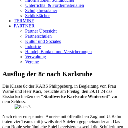
Informationen Schulbücher
Unterrichts- & Fördermaterialien
Schuljahresplaner
Schließfächer
TERMINE
PARTNER
Partner Übersicht
Partnerschulen
Kultur und Soziales
Industrie
Handel, Banken und Versicherungen
Verwaltung
Vereine
Ausflug der 8c nach Karlsruhe
Die Klasse 8c der KARS Philippsburg, in Begleitung von Frau
Warné und Herr Kaci, besuchte am Freitag, den 29.11.24 das
Eisstockschießen der
“Stadtwerke Karlsruhe Winterzeit”
vor
dem Schloss.
Nach einer entspannten Anreise mit öffentlichen Zug und U-Bahn
traten vier Teams mit jeweils drei Spielern gegeneinander an. Das
dem Boule sehr ähnliche Spiel begeisterte sowohl die Schülerinnen