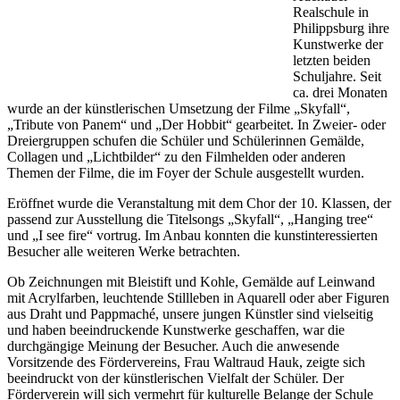
Realschule in
Philippsburg ihre
Kunstwerke der
letzten beiden
Schuljahre. Seit
ca. drei Monaten
wurde an der künstlerischen Umsetzung der Filme „Skyfall“,
„Tribute von Panem“ und „Der Hobbit“ gearbeitet. In Zweier- oder
Dreiergruppen schufen die Schüler und Schülerinnen Gemälde,
Collagen und „Lichtbilder“ zu den Filmhelden oder anderen
Themen der Filme, die im Foyer der Schule ausgestellt wurden.
Eröffnet wurde die Veranstaltung mit dem Chor der 10. Klassen, der
passend zur Ausstellung die Titelsongs „Skyfall“, „Hanging tree“
und „I see fire“ vortrug. Im Anbau konnten die kunstinteressierten
Besucher alle weiteren Werke betrachten.
Ob Zeichnungen mit Bleistift und Kohle, Gemälde auf Leinwand
mit Acrylfarben, leuchtende Stillleben in Aquarell oder aber Figuren
aus Draht und Pappmaché, unsere jungen Künstler sind vielseitig
und haben beeindruckende Kunstwerke geschaffen, war die
durchgängige Meinung der Besucher. Auch die anwesende
Vorsitzende des Fördervereins, Frau Waltraud Hauk, zeigte sich
beeindruckt von der künstlerischen Vielfalt der Schüler. Der
Förderverein will sich vermehrt für kulturelle Belange der Schule