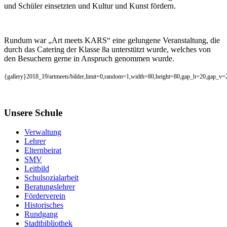
und Schüler einsetzten und Kultur und Kunst fördern.
Rundum war „Art meets KARS“ eine gelungene Veranstaltung, die
durch das Catering der Klasse 8a unterstützt wurde, welches von
den Besuchern gerne in Anspruch genommen wurde.
{gallery}2018_19/artmeets/bilder,limit=0,random=1,width=80,height=80,gap_h=20,gap_v=2
Unsere Schule
Verwaltung
Lehrer
Elternbeirat
SMV
Leitbild
Schulsozialarbeit
Beratungslehrer
Förderverein
Historisches
Rundgang
Stadtbibliothek